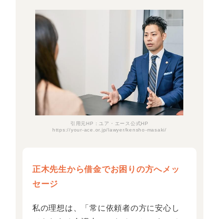
引用元HP：ユア・エース公式HP
https://your-ace.or.jp/lawyer/kensho-masaki/
正木先生から借金でお困りの方へメッ
セージ
私の理想は、「常に依頼者の方に安心し