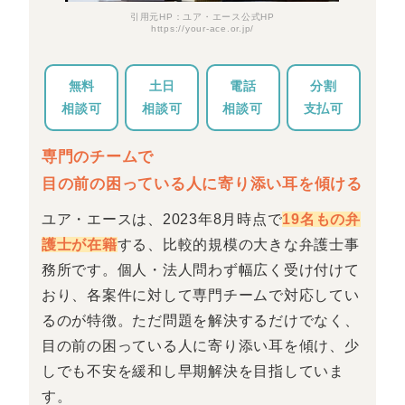
引用元HP：ユア・エース公式HP
https://your-ace.or.jp/
無料
土日
電話
分割
相談可
相談可
相談可
支払可
専門のチームで
目の前の困っている人に寄り添い耳を傾ける
ユア・エースは、2023年8月時点で
19名もの弁
護士が在籍
する、比較的規模の大きな弁護士事
務所です。個人・法人問わず幅広く受け付けて
おり、各案件に対して専門チームで対応してい
るのが特徴。ただ問題を解決するだけでなく、
目の前の困っている人に寄り添い耳を傾け、少
しでも不安を緩和し早期解決を目指していま
す。