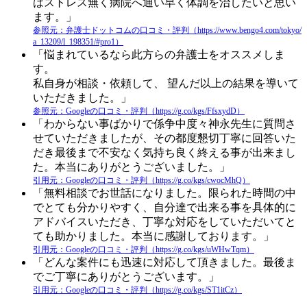
はストレス無く病院へ通い早く体調を治したいと思い
ます。」
参照元：弁護士ドットコムの口コミ・評判（https://www.bengo4.com/tokyo/
a_13209/l_198351/#pro1）
「悩まれているなら此方らの弁護士をオススメしま
す。
私自身が相談・依頼して、 望んだ以上の結果を導いて
いただきました。」
参照元：Googleの口コミ・評判（https://g.co/kgs/FfsxydD）
「わからない事ばかりで係争中度々神永先生に質問さ
せていただきましたが、その都度懇切丁寧に回答いた
だき最後まで不安なく気持ち良く終える事が出来まし
た。本当にありがとうございました。」
引用元：Googleの口コミ・評判（https://g.co/kgs/cwocMhQ）
「無料相談でお世話になりました。限られた時間の中
でとても分かりやすく、自分達で出来る事を具体的に
アドバイスいただき、丁寧な対応をしていただいてと
ても助かりました。本当に感謝しております。」
引用元：Googleの口コミ・評判（https://g.co/kgs/uWHwTqm）
「どんな案件にも迅速に対応して頂きました。最後ま
でご丁寧にありがとうございます。」
引用元：Googleの口コミ・評判（https://g.co/kgs/ST1itCz）