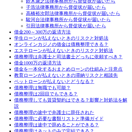
鈴木康之法律事務所から督促状が届いたら
子浩法律事務所から督促状が届いたら
高橋裕次郎法律事務所から督促状が届いたら
駿河台法律事務所から督促状が届いたら
引田法律事務所から督促状が届いたら
借金200～300万の返済方法
学生ローンが払えないときのリスクと対処法
オンラインカジノの借金は債務整理できる？
エステローンが払えないときのリスクと対処法
債務整理は弁護士と司法書士どっちに依頼すべき？
借金1000万の返済方法
借金を一本化するおまとめローンの仕組みと注意点
教育ローンが払えないときの滞納リスクと相談先
ペットローンが払えないとどうなる？
債務整理は無職でも可能？
債務整理は2回目でもできる？
債務整理しても賃貸契約はできる？影響と対処法を解
説
債務整理の途中で弁護士に辞任された
債務整理に必要な書類リストと準備ガイド
債務整理は途中で辞めることができる？
債務整理はネットのみで完結できる？