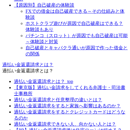
【原因別】自己破産の体験談
FXでの借金は自己破産できる～その仕組みと体
験談
ホストクラブ遊びが原因で自己破産はできる？
体験談もあり
パチンコ（スロット）が原因でも自己破産は可能
～体験談と対策
自己破産とキャバクラ通いが原因で作った借金と
の関係
過払い金返還請求とは？
過払い金返還請求とは？
過払い金返還請求とは？_top
【東京版】過払い金請求をしてくれる弁護士・司法書
士事務所
過払い金返還請求と任意整理の違いとは？
過払い金返還請求をすると家族へ影響はあるのか？
過払い金返還請求をするとクレジットカードはどうな
るのか
過払い金返還請求できない人、向かない人とは？