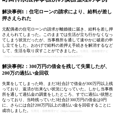
解決事例1：住宅ローンの請求により、給料が差し
押さえられた
元配偶者の住宅ローンの請求が離婚後に届き、給料を差し押
さえられてしまった。このままでは生活が立ち行かなくなっ
てしまう状況だったが、当事務所を通して速やかに破産の申
し立てをした。おかげで給料の差押え手続きを解消するなど
して、生活を取り戻すことができました。
引用元：債務整理ナビ
（https://saimuseiri-pro.com/offices/tokyo/tokyoto-machidashi/62/）
解決事例2：300万円の借金を残して失業したが、
200万の過払い金回収
失業をしてしまった時、まだ3社合計で借金が300万円以上残
っており、返済が出来ない状況になっていた。しかし当事務
所を通して過払金の調査をしたところ、すでに過払い状態と
なっており、当時残っていた3社合計300万円の借金は0円
に、さらには合計200万円以上の過払い金を回収することに
成功しました。
引用元：債務整理ナビ（https://saimuseiri-