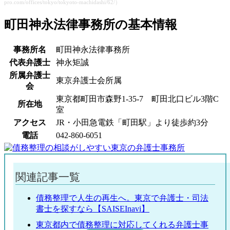
pro.com/offices/tokyo/tokyoto-machidashi/62/）
町田神永法律事務所の基本情報
事務所名
町田神永法律事務所
代表弁護士
神永矩誠
所属弁護士
東京弁護士会所属
会
東京都町田市森野1-35-7 町田北口ビル3階C
所在地
室
アクセス
JR・小田急電鉄「町田駅」より徒歩約3分
電話
042-860-6051
関連記事一覧
債務整理で人生の再生へ。東京で弁護士・司法
書士を探すなら【SAISEInavi】
東京都内で債務整理に対応してくれる弁護士事