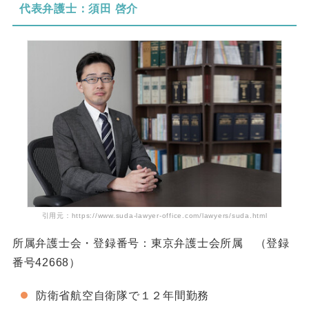
代表弁護士：須田 啓介
引用元：https://www.suda-lawyer-office.com/lawyers/suda.html
所属弁護士会・登録番号：東京弁護士会所属 （登録
番号42668）
防衛省航空自衛隊で１２年間勤務