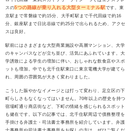
スの
5つの路線が乗り入れる大型ターミナル駅
です。東
京駅まで常磐線で約15分、大手町駅まで千代田線で約16
分、銀座駅まで日比谷線で約25分で出られるため、アクセ
スは良好。
駅前にはさまざまな大型商業施設や高層マンション、大学
のキャンパスなどが立ち並び、活気にあふれています。大
学誘致による学生の増加に伴い、おしゃれな飲食店やスポ
ットも増加。中でも北千住駅東口に東京電機大学が建てら
れ、周囲の雰囲気が大きく変わりました。
こうした賑やかなイメージとは打って変わり、足立区の下
町らしさもなくなってはいません。70年以上の歴史を持つ
宿場町通り商店街など、下町の情緒を感じられるスポット
も健在です。以下の記事では、北千住駅周辺で債務整理を
手掛ける弁護士・司法書士事務所を紹介しています。弁護
士事務所や司法書士事務所をお探しの方は、ぜひご覧くだ