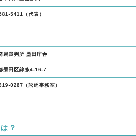
3581‐5411（代表）
簡易裁判所 墨田庁舎
墨田区錦糸4‐16‐7
5819‐0267（訟廷事務室）
合は？