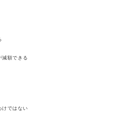
る
が減額できる
わけではない