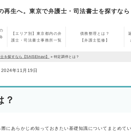
再生へ。東京で弁護士・司法書士を探すなら【SA
の
【エリア別】東京都内の弁
債務整理とは？
弁
護士・司法書士事務所一覧
【弁護士監修】
探すなら【SAISEInavi】
»
特定調停とは？
：
2024年11月19日
は？
る際にあらかじめ知っておきたい基礎知識についてまとめて