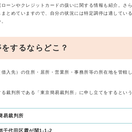
宅ローンやクレジットカードの扱いに関する情報も紹介。さ
もまとめていますので、自分の状況には特定調停は適してい
か。
停をするならどこ？
（借入先）の住所・居所・営業所・事務所等の所在地を管轄
する裁判所である「東京簡易裁判所」に申し立てをするとい
簡易裁判所
都千代田区霞が関1‐1‐2